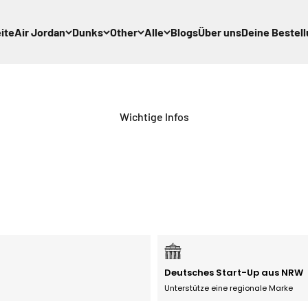
ite
Air Jordan
Dunks
Other
Alle
Blogs
Über uns
Deine Bestel
Wichtige Infos
Deutsches Start-Up aus NRW
Unterstütze eine regionale Marke