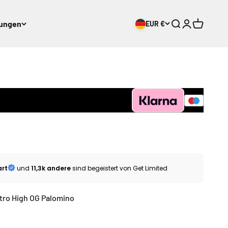
lungen
EUR €
Suche öffnen
Kundenkonto
Warenkor
art
und
11,3k andere
sind begeistert von Get Limited
etro High OG Palomino