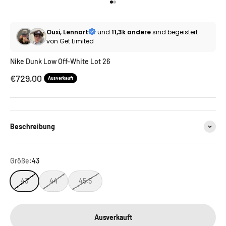
Gehe zu Element 1
Gehe zu Element 2
Ouxi, Lennart
und
11,3k andere
sind begeistert
von Get Limited
Nike Dunk Low Off-White Lot 26
Angebot
€729,00
Ausverkauft
Beschreibung
Größe:
43
43
44
45.5
Ausverkauft